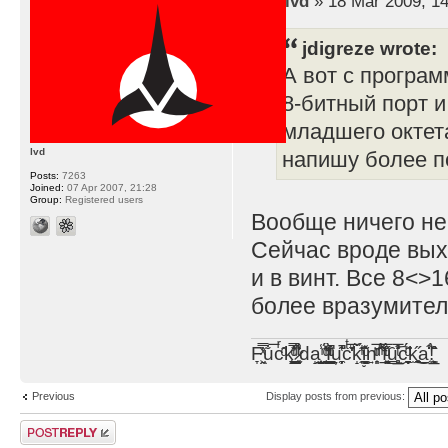
by
lvd
» 18 Mar 2009, 14
jdigreze wrote:
А вот с програм
8-битный порт и
младшего октета
lvd
напишу более п
Posts:
7263
Joined:
07 Apr 2007, 21:28
Group:
Registered users
Вообще ничего не
Сейчас вроде выхо
и в винт. Все 8<>
более вразумител
F̞͖̭̿̔ͯu̐̅cͬ̑ͩk̨̤̳͇̮̭̪̠̽̿̓̆ͭͩ ̷̩̰͎̩͓̘̾̀ͬ̊ͭ͛ͅda̝̺͙̬͎̝̾͟ ̰̜̝̯͉̯̖̓̎́ͨ̽ͫ͟f̟͇̭̀ͬͨͭ̐̚u̹̼̹̗̞͑̔͂͐̚cͭ̅̊̆̒̆ǩ̝̩̯́ͥ̔̍̑ḭ͓͍̳̬ͦ̽͂n͍͎͈̈̅ͩͬ ̊ͫ̂̾̑̈́f̲͚͉͓͗̋́ͧͦ̅ȗ͇̲̻͈̲̅̎͗͒ͭ͡c̬̟̠̹̯̈́ͩ͘ͅk̫̠̻̋͜a̲͒̾̇!͙͕̺͉̗̩̲̂̏̄̀
Previous
Display posts from previous:
Post a reply