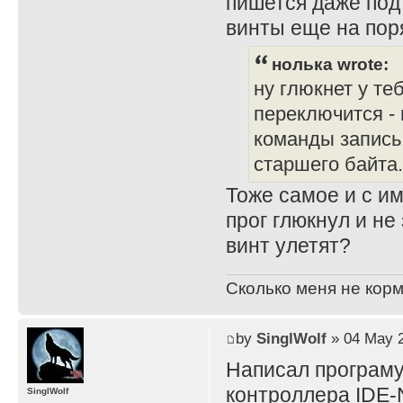
пишется даже под 
винты еще на пор
нолька wrote:
ну глюкнет у теб
переключится -
команды запись 
старшего байта.
Тоже самое и с и
прог глюкнул и не
винт улетят?
Сколько меня не корм
by
SinglWolf
» 04 May 2
Написал програму
контроллера IDE
SinglWolf