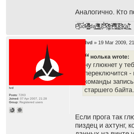
Аналогично. Кто 
F̞͖̭̿̔ͯu̐̅cͬ̑ͩk̨̤̳͇̮̭̪̠̽̿̓̆ͭͩ ̷̩̰͎̩͓̘̾̀ͬ̊ͭ͛ͅda̝̺͙̬͎̝̾͟ ̰̜̝̯͉̯̖̓̎́ͨ̽ͫ͟f̟͇̭̀ͬͨͭ̐̚u̹̼̹̗̞͑̔͂͐̚cͭ̅̊̆̒̆ǩ̝̩̯́ͥ̔̍̑ḭ͓͍̳̬ͦ̽͂n͍͎͈̈̅ͩͬ ̊ͫ̂̾̑̈́f̲͚͉͓͗̋́ͧͦ̅ȗ͇̲̻͈̲̅̎͗͒ͭ͡c̬̟̠̹̯̈́ͩ͘ͅk̫̠̻̋͜a̲͒̾̇!͙͕̺͉̗̩̲̂̏̄̀
by
lvd
» 19 Mar 2009, 21
нолька wrote:
ну глюкнет у теб
переключится -
команды запись 
lvd
старшего байта.
Posts:
7263
Joined:
07 Apr 2007, 21:28
Group:
Registered users
Если прога так гл
пиздец и ахтунг,
данных на винте у