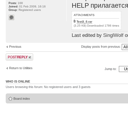
Posts:
168
HELP прилагается
Joined:
01 Feb 2009, 16:16
Group:
Registered users
ATTACHMENTS
Test3_0.rar
(3.25 KB) Downloaded 1786 times
Last edited by
SinglWolf
on
Previous
Display posts from previous:
Post a reply
Return to Utilities
Jump to:
WHO IS ONLINE
Users browsing this forum: No registered users and 3 guests
Board index