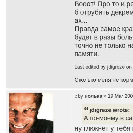
Вооот! Про то и р
б отрубить декрем
ах...
Правда самое крас
будет в разы боль
точно не только н
памяти.
Last edited by
jdigreze
on 
Сколько меня не корм
by
нолька
» 19 Mar 200
jdigreze wrote:
А по-моему в са
ну глюкнет у тебя 