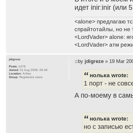
идет inir:inir (или 
<alone> предлагаю тс
спрайтотайлы, но не 
<LordVader> alone: яг
<LordVader> атм реж
jdigreze
by
jdigreze
» 19 Mar 200
Posts:
1478
Joined:
01 Aug 2008, 06:49
нолька wrote:
Location:
Агбан
Group:
Registered users
1 порт - не сов
А по-моему в сам
нолька wrote:
но с записью ес