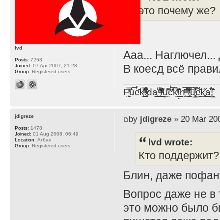
это почему же?
lvd
Ааа... Наглючел..
Posts:
7263
В коесд всё прави
Joined:
07 Apr 2007, 21:28
Group:
Registered users
F̞͖̭̿̔ͯu̐̅cͬ̑ͩk̨̤̳͇̮̭̪̠̽̿̓̆ͭͩ ̷̩̰͎̩͓̘̾̀ͬ̊ͭ͛ͅda̝̺͙̬͎̝̾͟ ̰̜̝̯͉̯̖̓̎́ͨ̽ͫ͟f̟͇̭̀ͬͨͭ̐̚u̹̼̹̗̞͑̔͂͐̚cͭ̅̊̆̒̆ǩ̝̩̯́ͥ̔̍̑ḭ͓͍̳̬ͦ̽͂n͍͎͈̈̅ͩͬ ̊ͫ̂̾̑̈́f̲͚͉͓͗̋́ͧͦ̅ȗ͇̲̻͈̲̅̎͗͒ͭ͡c̬̟̠̹̯̈́ͩ͘ͅk̫̠̻̋͜a̲͒̾̇!͙͕̺͉̗̩̲̂̏̄̀
jdigreze
by
jdigreze
» 20 Mar 200
Posts:
1478
Joined:
01 Aug 2008, 06:49
lvd wrote:
Location:
Агбан
Group:
Registered users
Кто поддержит?
Блин, даже пофан
Вопрос даже не в 
это можно было б