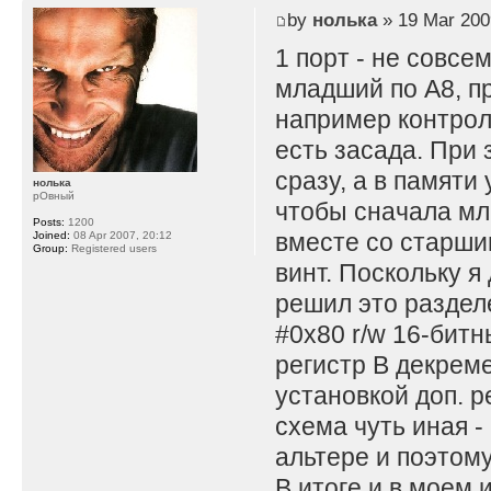
by
нолька
» 19 Mar 200
1 порт - не совсе
младший по A8, пр
например контрол
есть засада. При 
сразу, а в памяти
нолька
рОвный
чтобы сначала мл
Posts:
1200
вместе со старши
Joined:
08 Apr 2007, 20:12
Group:
Registered users
винт. Поскольку я
решил это раздел
#0x80 r/w 16-битны
регистр B декремен
установкой доп. р
схема чуть иная -
альтере и поэтом
В итоге и в моем 