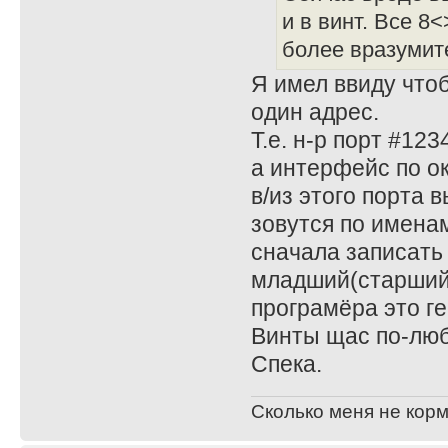
и в винт. Все 8
более вразумит
Я имел ввиду чтоб
один адрес.
Т.е. н-р порт #123
а интерфейс по о
в/из этого порта 
зовутся по именам
сначала записать
младший(старший) 
програмёра это ге
Винты щас по-люб
Спека.
Сколько меня не корм