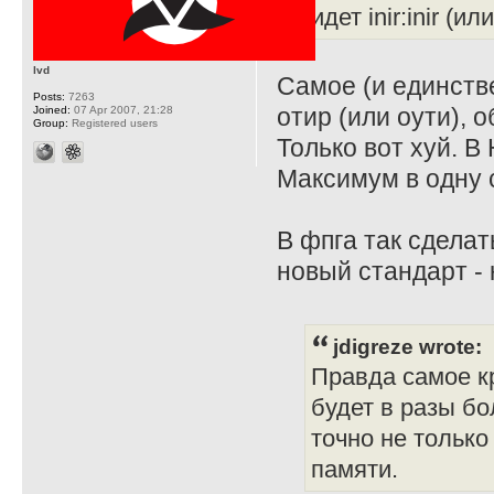
идет inir:inir (ил
lvd
Самое (и единств
Posts:
7263
отир (или оути), о
Joined:
07 Apr 2007, 21:28
Group:
Registered users
Только вот хуй. В 
Максимум в одну 
В фпга так сделат
новый стандарт - 
jdigreze wrote:
Правда самое кр
будет в разы бо
точно не только
памяти.