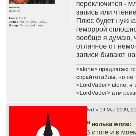
переключится - м
нолька
запись или чтение
рОвный
Posts:
1200
Плюс будет нужна
Joined:
08 Apr 2007, 20:12
Group:
Registered users
геморрой сплошно
вообще я думаю, ч
отличное от немо-и
записи бывают на
<alone> предлагаю тс
спрайтотайлы, но не 
<LordVader> alone: яг
<LordVader> атм реж
by
lvd
» 19 Mar 2009, 21
нолька wrote:
В итоге и в мое