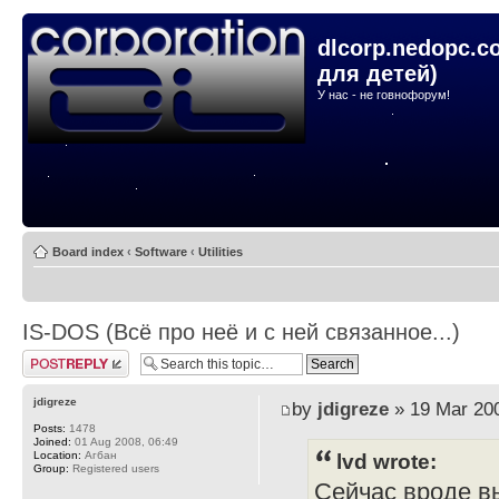
dlcorp.nedopc.c
для детей)
У нас - не говнофорум!
Board index
‹
Software
‹
Utilities
IS-DOS (Всё про неё и с ней связанное...)
Post a reply
jdigreze
by
jdigreze
» 19 Mar 200
Posts:
1478
Joined:
01 Aug 2008, 06:49
Location:
Агбан
lvd wrote:
Group:
Registered users
Сейчас вроде вы