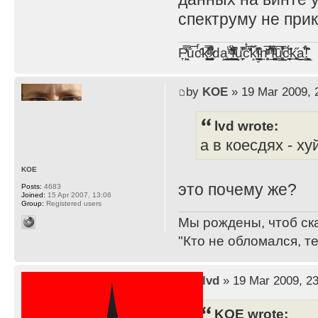
спектруму не при
F̞͖̭̿̔ͯu̐̅cͬ̑ͩk̨̤̳͇̮̭̪̠̽̿̓̆ͭͩ ̷̩̰͎̩͓̘̾̀ͬ̊ͭ͛ͅda̝̺͙̬͎̝̾͟ ̰̜̝̯͉̯̖̓̎́ͨ̽ͫ͟f̟͇̭̀ͬͨͭ̐̚u̹̼̹̗̞͑̔͂͐̚cͭ̅̊̆̒̆ǩ̝̩̯́ͥ̔̍̑ḭ͓͍̳̬ͦ̽͂n͍͎͈̈̅ͩͬ ̊ͫ̂̾̑̈́f̲͚͉͓͗̋́ͧͦ̅ȗ͇̲̻͈̲̅̎͗͒ͭ͡c̬̟̠̹̯̈́ͩ͘ͅk̫̠̻̋͜a̲͒̾̇!͙͕̺͉̗̩̲̂̏̄̀
by
KOE
» 19 Mar 2009, 
lvd wrote:
а в коесдях - ху
KOE
это почему же?
Posts:
4683
Joined:
15 Apr 2007, 13:06
Group:
Registered users
Мы рождены, чтоб ск
"Кто не обломался, т
by
lvd
» 19 Mar 2009, 23
KOE wrote: