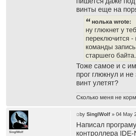
пишется даже под 
винты еще на пор
нолька wrote:
ну глюкнет у теб
переключится -
команды запись 
старшего байта.
Тоже самое и с и
прог глюкнул и не
винт улетят?
Сколько меня не корм
by
SinglWolf
» 04 May 2
Написал програму
контроллера IDE
SinglWolf