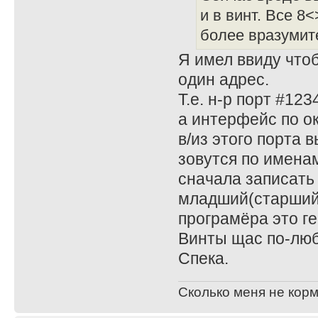
и в винт. Все 8
более вразумит
Я имел ввиду чтоб
один адрес.
Т.е. н-р порт #123
а интерфейс по о
в/из этого порта 
зовутся по именам
сначала записать
младший(старший) 
програмёра это ге
Винты щас по-люб
Спека.
Сколько меня не корм