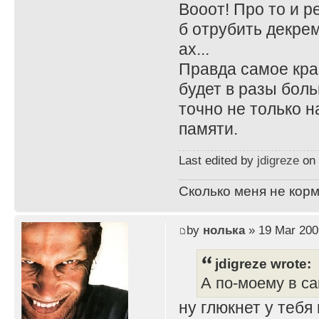
Вооот! Про то и р
б отрубить декрем
ах...
Правда самое крас
будет в разы боль
точно не только н
памяти.
Last edited by
jdigreze
on 
Сколько меня не корм
by
нолька
» 19 Mar 200
jdigreze wrote:
А по-моему в са
ну глюкнет у тебя 