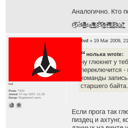
Аналогично. Кто 
F̞͖̭̿̔ͯu̐̅cͬ̑ͩk̨̤̳͇̮̭̪̠̽̿̓̆ͭͩ ̷̩̰͎̩͓̘̾̀ͬ̊ͭ͛ͅda̝̺͙̬͎̝̾͟ ̰̜̝̯͉̯̖̓̎́ͨ̽ͫ͟f̟͇̭̀ͬͨͭ̐̚u̹̼̹̗̞͑̔͂͐̚cͭ̅̊̆̒̆ǩ̝̩̯́ͥ̔̍̑ḭ͓͍̳̬ͦ̽͂n͍͎͈̈̅ͩͬ ̊ͫ̂̾̑̈́f̲͚͉͓͗̋́ͧͦ̅ȗ͇̲̻͈̲̅̎͗͒ͭ͡c̬̟̠̹̯̈́ͩ͘ͅk̫̠̻̋͜a̲͒̾̇!͙͕̺͉̗̩̲̂̏̄̀
by
lvd
» 19 Mar 2009, 21
нолька wrote:
ну глюкнет у теб
переключится -
команды запись 
lvd
старшего байта.
Posts:
7263
Joined:
07 Apr 2007, 21:28
Group:
Registered users
Если прога так гл
пиздец и ахтунг,
данных на винте у