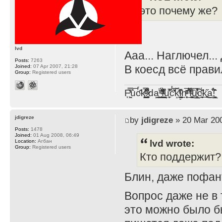
это почему же?
lvd
Ааа... Наглючел..
Posts:
7263
В коесд всё прави
Joined:
07 Apr 2007, 21:28
Group:
Registered users
F̞͖̭̿̔ͯu̐̅cͬ̑ͩk̨̤̳͇̮̭̪̠̽̿̓̆ͭͩ ̷̩̰͎̩͓̘̾̀ͬ̊ͭ͛ͅda̝̺͙̬͎̝̾͟ ̰̜̝̯͉̯̖̓̎́ͨ̽ͫ͟f̟͇̭̀ͬͨͭ̐̚u̹̼̹̗̞͑̔͂͐̚cͭ̅̊̆̒̆ǩ̝̩̯́ͥ̔̍̑ḭ͓͍̳̬ͦ̽͂n͍͎͈̈̅ͩͬ ̊ͫ̂̾̑̈́f̲͚͉͓͗̋́ͧͦ̅ȗ͇̲̻͈̲̅̎͗͒ͭ͡c̬̟̠̹̯̈́ͩ͘ͅk̫̠̻̋͜a̲͒̾̇!͙͕̺͉̗̩̲̂̏̄̀
jdigreze
by
jdigreze
» 20 Mar 200
Posts:
1478
Joined:
01 Aug 2008, 06:49
lvd wrote:
Location:
Агбан
Group:
Registered users
Кто поддержит?
Блин, даже пофан
Вопрос даже не в 
это можно было б