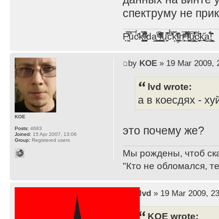
спектруму не при
F̞͖̭̿̔ͯu̐̅cͬ̑ͩk̨̤̳͇̮̭̪̠̽̿̓̆ͭͩ ̷̩̰͎̩͓̘̾̀ͬ̊ͭ͛ͅda̝̺͙̬͎̝̾͟ ̰̜̝̯͉̯̖̓̎́ͨ̽ͫ͟f̟͇̭̀ͬͨͭ̐̚u̹̼̹̗̞͑̔͂͐̚cͭ̅̊̆̒̆ǩ̝̩̯́ͥ̔̍̑ḭ͓͍̳̬ͦ̽͂n͍͎͈̈̅ͩͬ ̊ͫ̂̾̑̈́f̲͚͉͓͗̋́ͧͦ̅ȗ͇̲̻͈̲̅̎͗͒ͭ͡c̬̟̠̹̯̈́ͩ͘ͅk̫̠̻̋͜a̲͒̾̇!͙͕̺͉̗̩̲̂̏̄̀
by
KOE
» 19 Mar 2009, 
lvd wrote:
а в коесдях - ху
KOE
это почему же?
Posts:
4683
Joined:
15 Apr 2007, 13:06
Group:
Registered users
Мы рождены, чтоб ск
"Кто не обломался, т
by
lvd
» 19 Mar 2009, 23
KOE wrote: