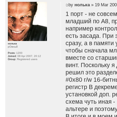
by
нолька
» 19 Mar 200
1 порт - не совсе
младший по A8, пр
например контрол
есть засада. При 
сразу, а в памяти
нолька
рОвный
чтобы сначала мл
Posts:
1200
вместе со старши
Joined:
08 Apr 2007, 20:12
Group:
Registered users
винт. Поскольку я
решил это раздел
#0x80 r/w 16-битны
регистр B декремен
установкой доп. р
схема чуть иная -
альтере и поэтом
В итоге и в моем 