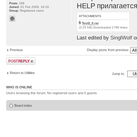
Posts:
168
HELP прилагается
Joined:
01 Feb 2009, 16:16
Group:
Registered users
ATTACHMENTS
Test3_0.rar
(3.25 KB) Downloaded 1786 times
Last edited by
SinglWolf
on
Previous
Display posts from previous:
Post a reply
Return to Utilities
Jump to:
WHO IS ONLINE
Users browsing this forum: No registered users and 0 guests
Board index