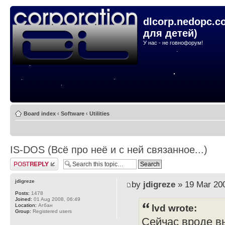
dlcorp.nedopc.c
для детей)
У нас - не говнофорум!
Board index
‹
Software
‹
Utilities
IS-DOS (Всё про неё и с ней связанное...)
Post a reply
jdigreze
by
jdigreze
» 19 Mar 200
Posts:
1478
Joined:
01 Aug 2008, 06:49
Location:
Агбан
lvd wrote:
Group:
Registered users
Сейчас вроде вы