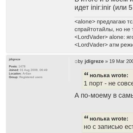
идет inir:inir (или 
<alone> предлагаю тс
спрайтотайлы, но не 
<LordVader> alone: яг
<LordVader> атм реж
jdigreze
by
jdigreze
» 19 Mar 200
Posts:
1478
Joined:
01 Aug 2008, 06:49
нолька wrote:
Location:
Агбан
Group:
Registered users
1 порт - не сов
А по-моему в сам
нолька wrote:
но с записью ес