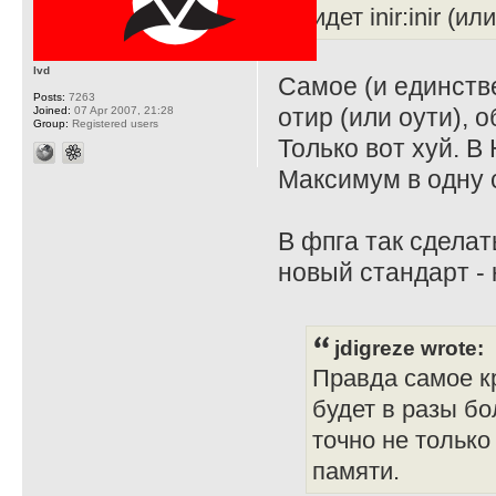
идет inir:inir (ил
lvd
Самое (и единств
Posts:
7263
отир (или оути), о
Joined:
07 Apr 2007, 21:28
Group:
Registered users
Только вот хуй. В 
Максимум в одну 
В фпга так сделат
новый стандарт - 
jdigreze wrote:
Правда самое кр
будет в разы бо
точно не только
памяти.