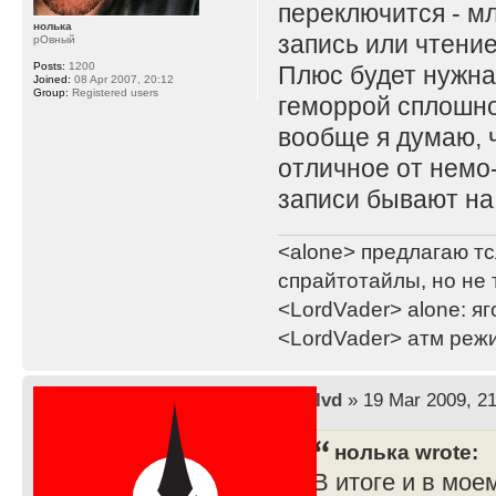
переключится - м
нолька
запись или чтение
рОвный
Posts:
1200
Плюс будет нужна
Joined:
08 Apr 2007, 20:12
Group:
Registered users
геморрой сплошно
вообще я думаю, ч
отличное от немо-и
записи бывают на
<alone> предлагаю тс
спрайтотайлы, но не 
<LordVader> alone: яг
<LordVader> атм реж
by
lvd
» 19 Mar 2009, 21
нолька wrote:
В итоге и в мое